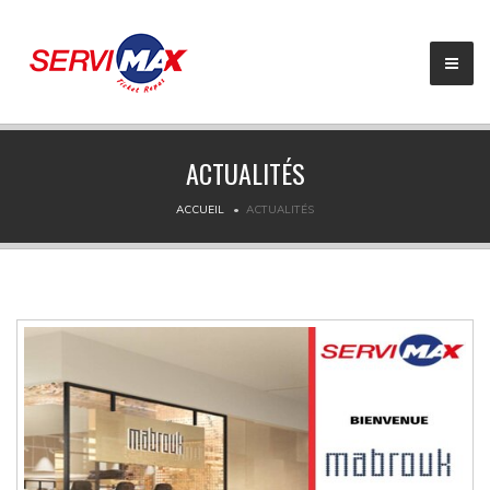
Présentation
ACTUALITÉS
Nos solutions
ACCUEIL
ACTUALITÉS
Décideurs
Bénificiaires
Affiliès
Actualités
Certification