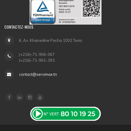
CONTACTEZ-NOUS
6. Av. Khairedine Pacha 1002 Tunis
(+216)-71-906-067
(+216)-71-901-393
contact@servimax.tn