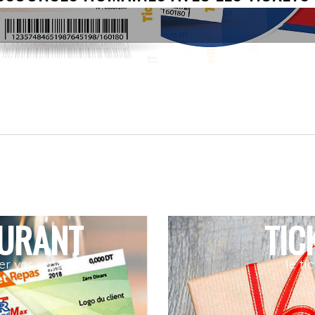
AURANT
TIC
er vos repas
le ti