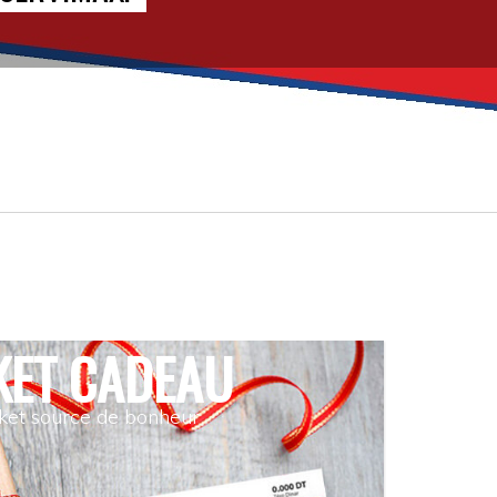
KET CADEAU
cket source de bonheur