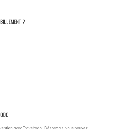
ABILLEMENT ?
TODO
nvention avec Traveltodo ! Désormais, vous pouvez