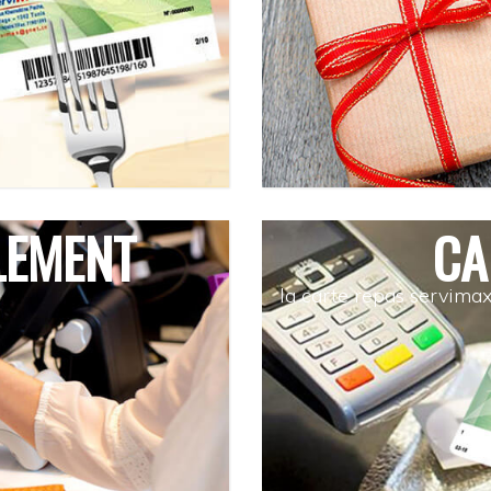
LEMENT
CA
la carte repas servima