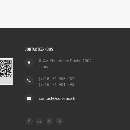
CONTACTEZ-NOUS
6. Av. Khairedine Pacha 1002
Tunis
(+216)-71-906-067
(+216)-71-901-393
contact@servimax.tn