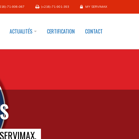
216)-71-906-067
(+216)-71-901-393
MY SERVIMAX
ACTUALITÉS
CERTIFICATION
CONTACT
TS
 SERVIMAX.