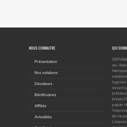
NOUS CONNAITRE
QUI SOM
SERVIMAX
Présentation
qui, depu
fabrique
Nos solutions
solution
logiciels
Décideurs
assuré p
la finiti
Bénificiaires
tickets 
papier c
Affiliés
l’impress
de ne pa
Actualités
L’impres