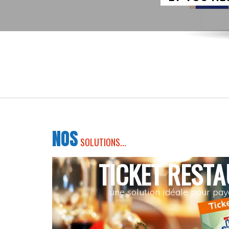
NOS
SOLUTIONS...
TICKET REST
une solution idéale pour pay